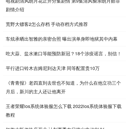
电视剧清风朗月花正开分集剧情 第9集清风偷亲朗月赔罪
剧情介绍
荒野大镖客2怎么存档 手动存档方式推荐
车炫承晒出智雅的亲密合照 曝出演单身即地狱其中内幕
吃大蒜、盐水漱口等能预防新冠？18个涉疫谣言，别信！
平行进口铃木吉姆尼到达天津 同等配置贵10万
《青青报》老四直到去世也不知道，为什么在他立功三个
月后，新川的主人还让他离开
王者荣耀ios系统体验服怎么下载 2022ios系统体验服下载
教程